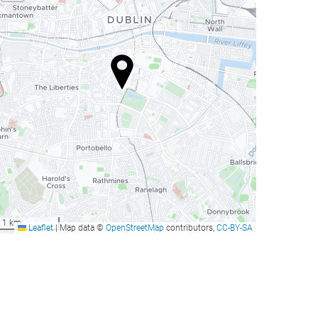
1 km
Leaflet
|
Map data ©
OpenStreetMap
contributors,
CC-BY-SA