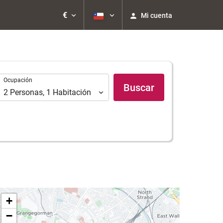
€
Mi cuenta
Ocupación
Ocupación
Buscar
2
Personas
,
1
Habitación
+
−