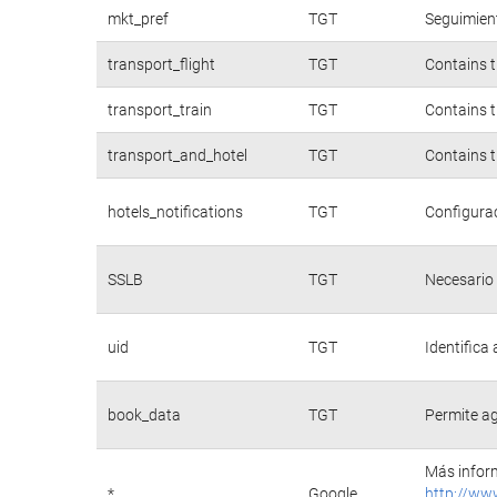
mkt_pref
TGT
Seguimient
transport_flight
TGT
Contains t
transport_train
TGT
Contains t
transport_and_hotel
TGT
Contains t
hotels_notifications
TGT
Configurac
SSLB
TGT
Necesario 
uid
TGT
Identifica
book_data
TGT
Permite ag
Más inform
*
Google
http://ww