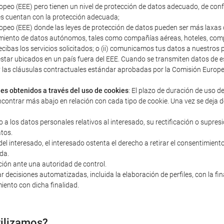
peo (EEE) pero tienen un nivel de protección de datos adecuado, de con
s cuentan con la protección adecuada;
peo (EEE) donde las leyes de protección de datos pueden ser más laxas q
miento de datos autónomos, tales como compañías aéreas, hoteles, compañ
ecibas los servicios solicitados; o (ii) comunicamos tus datos a nuestro
estar ubicados en un país fuera del EEE. Cuando se transmiten datos d
s y las cláusulas contractuales estándar aprobadas por la Comisión Euro
les obtenidos a través del uso de cookies
: El plazo de duración de uso d
ncontrar más abajo en relación con cada tipo de cookie. Una vez se deja d
o a los datos personales relativos al interesado, su rectificación o supres
atos.
 interesado, el interesado ostenta el derecho a retirar el consentimiento 
da.
ción ante una autoridad de control.
r decisiones automatizadas, incluida la elaboración de perfiles, con la fi
iento con dicha finalidad.
tilizamos?