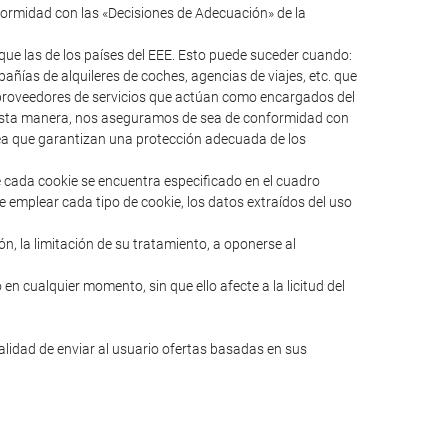
formidad con las «Decisiones de Adecuación» de la
ue las de los países del EEE. Esto puede suceder cuando:
ías de alquileres de coches, agencias de viajes, etc. que
s proveedores de servicios que actúan como encargados del
e esta manera, nos aseguramos de sea de conformidad con
pea que garantizan una protección adecuada de los
e cada cookie se encuentra especificado en el cuadro
e emplear cada tipo de cookie, los datos extraídos del uso
ión, la limitación de su tratamiento, a oponerse al
en cualquier momento, sin que ello afecte a la licitud del
nalidad de enviar al usuario ofertas basadas en sus