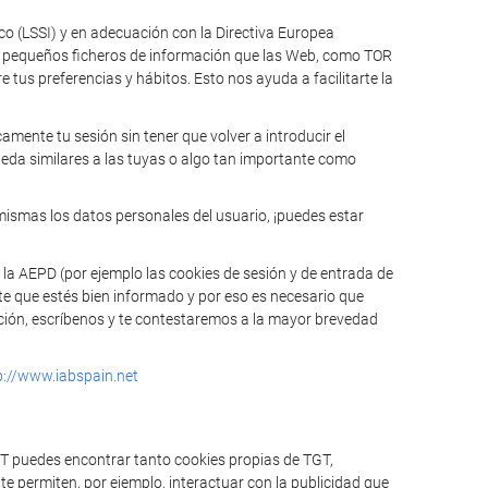
ico (LSSI) y en adecuación con la Directiva Europea
n pequeños ficheros de información que las Web, como TOR
tus preferencias y hábitos. Esto nos ayuda a facilitarte la
mente tu sesión sin tener que volver a introducir el
ueda similares a las tuyas o algo tan importante como
mismas los datos personales del usuario, ¡puedes estar
 la AEPD (por ejemplo las cookies de sesión y de entrada de
te que estés bien informado y por eso es necesario que
mación, escríbenos y te contestaremos a la mayor brevedad
p://www.iabspain.net
GT puedes encontrar tanto cookies propias de TGT,
e permiten, por ejemplo, interactuar con la publicidad que