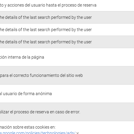
o y acciones del usuario hasta el proceso de reserva
he details of the last search performed by the user
he details of the last search performed by the user
he details of the last search performed by the user
ión interna de la página
para el correcto funcionamiento del sitio web
 al usuario de forma anónima
ilizar el proceso de reserva en caso de error.
ación sobre estas cookies en:
w.google.com/policies/technologies/ads/
y