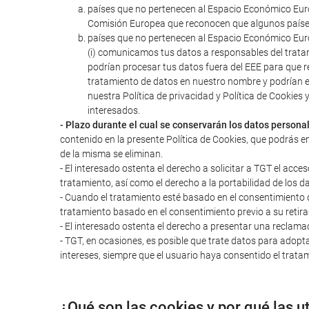
países que no pertenecen al Espacio Económico Euro
Comisión Europea que reconocen que algunos paíse
países que no pertenecen al Espacio Económico Euro
(i) comunicamos tus datos a responsables del trata
podrían procesar tus datos fuera del EEE para que r
tratamiento de datos en nuestro nombre y podrían 
nuestra Política de privacidad y Política de Cookie
interesados.
- Plazo durante el cual se conservarán los datos persona
contenido en la presente Política de Cookies, que podrás e
de la misma se eliminan.
- El interesado ostenta el derecho a solicitar a TGT el acces
tratamiento, así como el derecho a la portabilidad de los d
- Cuando el tratamiento esté basado en el consentimiento del
tratamiento basado en el consentimiento previo a su retira
- El interesado ostenta el derecho a presentar una reclama
- TGT, en ocasiones, es posible que trate datos para adopta
intereses, siempre que el usuario haya consentido el tratam
¿Qué son las cookies y por qué las u