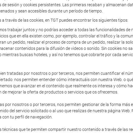
de sesión y cookies persistentes. Las primeras recaban y almacenan dato
enados y sean accesibles durante un período de tiempo.
s a través de las cookies, en TGT puedes encontrar los siguientes tipos:
os trabajar juntos y no podrías acceder a todas las funcionalidades de n
icios que en ella existen como, por ejemplo, controlar el tráfico y la comun
an un pedido, realizar el proceso de compra de un pedido, realizar la solic
acenar contenidos para la difusión de videos o sonido. Sin cookies no sa
o mientras buscas hoteles, y así no tenemos que cobrarte por cada servic
en tratadas por nosotros o por terceros, nos permiten cuantificar el núme
io ofertado: nos permiten entender cómo interactuáis con nuestra Web. o 
enemos que avanzar en el contenido que realmente os interesa y cómo hac
 de mejorar la oferta de productos o servicios que os ofrecemos.
as por nosotros o por terceros, nos permiten gestionar de la forma más efi
nido del servicio solicitado o al uso que realizas de nuestra página Web.
 con tu perfil de navegación.
 técnicas que te permiten compartir nuestro contenido a través de las r