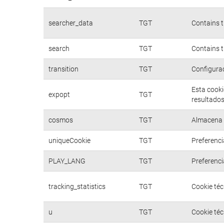
searcher_data
TGT
Contains t
search
TGT
Contains t
transition
TGT
Configurac
Esta cooki
expopt
TGT
resultados
cosmos
TGT
Almacena d
uniqueCookie
TGT
Preferenci
PLAY_LANG
TGT
Preferenci
tracking_statistics
TGT
Cookie téc
u
TGT
Cookie téc