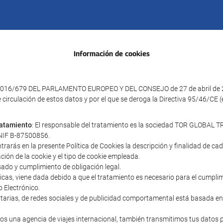
Información de cookies
016/679 DEL PARLAMENTO EUROPEO Y DEL CONSEJO de 27 de abril de 2016 
e circulación de estos datos y por el que se deroga la Directiva 95/46/CE
tratamiento
: El responsable del tratamiento es la sociedad TOR GLOBAL TR
y NIF B-87500856.
ntrarás en la presente Política de Cookies la descripción y finalidad de c
ación de la cookie y el tipo de cookie empleada.
sado y cumplimiento de obligación legal.
cnicas, viene dada debido a que el tratamiento es necesario para el cumpl
o Electrónico.
icitarias, de redes sociales y de publicidad comportamental está basada en
s una agencia de viajes internacional, también transmitimos tus datos 