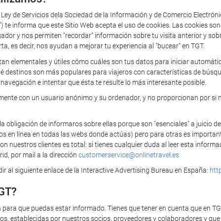
a Ley de Servicios dela Sociedad de la Información y de Comercio Electrón
 informa que este Sitio Web acepta el uso de cookies. Las cookies so
 y nos permiten "recordar" información sobre tu visita anterior y sobre 
rta, es decir, nos ayudan a mejorar tu experiencia al "bucear" en TGT.
tan elementales y útiles cómo cuáles son tus datos para iniciar automática
ué destinos son más populares para viajeros con características de búsq
navegación e intentar que ésta te resulte lo más interesante posible.
camente con un usuario anónimo y su ordenador, y no proporcionan por si 
bligación de informaros sobre ellas porque son "esenciales" a juicio de
ios en línea en todas las webs donde actúas) pero para otras es importan
 nuestros clientes es total: si tienes cualquier duda al leer esta infor
id, por mail a la dirección
customerservice@onlinetravel.es
r al siguiente enlace de la Interactive Advertising Bureau en España:
htt
TGT?
n para que puedas estar informado. Tienes que tener en cuenta que en T
s, establecidas por nuestros socios, proveedores y colaboradores y que t