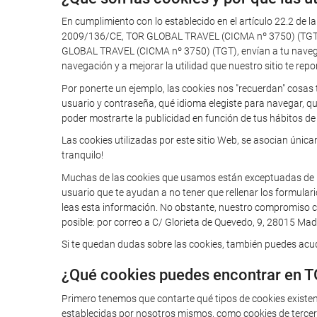
En cumplimiento con lo establecido en el artículo 22.2 de l
2009/136/CE, TOR GLOBAL TRAVEL (CICMA nº 3750) (TGT) te
GLOBAL TRAVEL (CICMA nº 3750) (TGT), envían a tu navegador
navegación y a mejorar la utilidad que nuestro sitio te repo
Por ponerte un ejemplo, las cookies nos "recuerdan" cosas 
usuario y contraseña, qué idioma elegiste para navegar, q
poder mostrarte la publicidad en función de tus hábitos de 
Las cookies utilizadas por este sitio Web, se asocian úni
tranquilo!
Muchas de las cookies que usamos están exceptuadas de la o
usuario que te ayudan a no tener que rellenar los formular
leas esta información. No obstante, nuestro compromiso con
posible: por correo a C/ Glorieta de Quevedo, 9, 28015 Madr
Si te quedan dudas sobre las cookies, también puedes acudi
¿Qué cookies puedes encontrar en 
Primero tenemos que contarte qué tipos de cookies existe
establecidas por nosotros mismos, como cookies de tercero