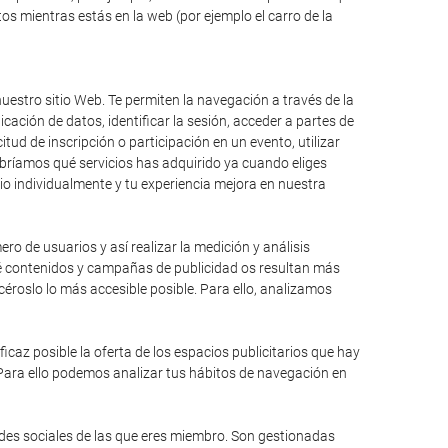
s mientras estás en la web (por ejemplo el carro de la
uestro sitio Web. Te permiten la navegación a través de la
icación de datos, identificar la sesión, acceder a partes de
itud de inscripción o participación en un evento, utilizar
bríamos qué servicios has adquirido ya cuando eliges
io individualmente y tu experiencia mejora en nuestra
ro de usuarios y así realizar la medición y análisis
qué contenidos y campañas de publicidad os resultan más
éroslo lo más accesible posible. Para ello, analizamos
caz posible la oferta de los espacios publicitarios que hay
 Para ello podemos analizar tus hábitos de navegación en
edes sociales de las que eres miembro. Son gestionadas