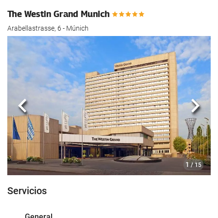
The Westin Grand Munich
Arabellastrasse, 6 - Múnich
Anterior
Sigui
1
/ 15
Servicios
General