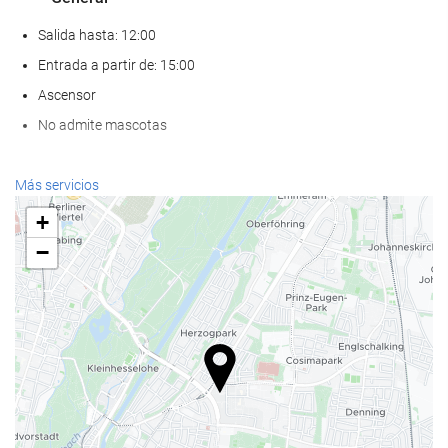
Salida hasta: 12:00
Entrada a partir de: 15:00
Ascensor
No admite mascotas
Bienestar
Más servicios
Spa
+
Hammam
−
Sauna
Gimnasio
Comida y bebida
Restaurante a la carta
Bar