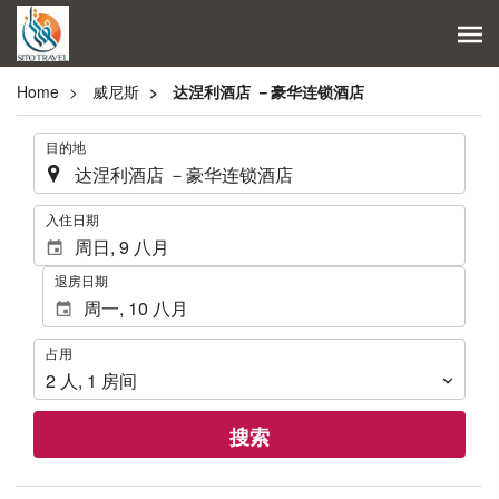
Home
威尼斯
达涅利酒店 －豪华连锁酒店
.
目的地
.
入住日期
退房日期
占
占用
用
2
人
,
1
房间
搜索