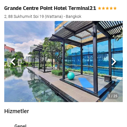
Grande Centre Point Hotel Terminal21
2, 88 Sukhumvit Soi 19 (Wattana) - Bangkok
Önceki
Sonra
1
/ 25
Hizmetler
Genel