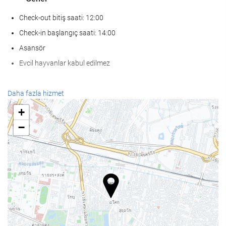
Check-out bitiş saati: 12:00
Check-in başlangıç saati: 14:00
Asansör
Evcil hayvanlar kabul edilmez
SaÄlÄ±k
Daha fazla hizmet
Spa
+
Türk hamamı/buhar banyosu
−
Sauna
Spor salonu
Havuz
Havuz
Çocuk havuzu