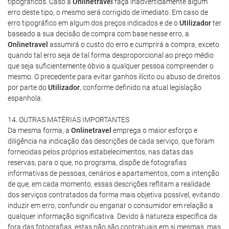
tipográficos. Caso a
Onlinetravel
faça inadvertidamente algum
erro deste tipo, o mesmo será corrigido de imediato. Em caso de
erro tipográfico em algum dos preços indicados e de o
Utilizador
ter
baseado a sua decisão de compra com base nesse erro, a
Onlinetravel
assumirá o custo do erro e cumprirá a compra, exceto
quando tal erro seja de tal forma desproporcional ao preço médio
que seja suficientemente óbvio a qualquer pessoa compreender o
mesmo. O precedente para evitar ganhos ilícito ou abuso de direitos
por parte do
Utilizador
, conforme definido na atual legislação
espanhola.
14. OUTRAS MATÉRIAS IMPORTANTES
Da mesma forma, a
Onlinetravel
emprega o maior esforço e
diligência na indicação das descrições de cada serviço, que foram
fornecidas pelos próprios estabelecimentos, nas datas das
reservas, para o que, no programa, dispõe de fotografias
informativas de pessoas, cenários e apartamentos, com a intenção
de que, em cada momento, essas descrições reflitam a realidade
dos serviços contratados da forma mais objetiva possível, evitando
induzir em erro, confundir ou enganar o consumidor em relação a
qualquer informação significativa. Devido à natureza específica da
fora das fotografias, estas não são contratuais em si mesmas, mas