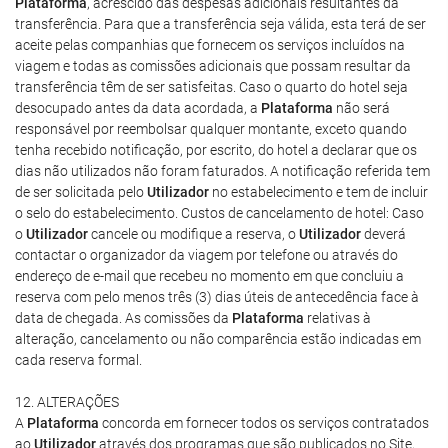
Plataforma
, acrescido das despesas adicionais resultantes da
transferência. Para que a transferência seja válida, esta terá de ser
aceite pelas companhias que fornecem os serviços incluídos na
viagem e todas as comissões adicionais que possam resultar da
transferência têm de ser satisfeitas. Caso o quarto do hotel seja
desocupado antes da data acordada, a
Plataforma
não será
responsável por reembolsar qualquer montante, exceto quando
tenha recebido notificação, por escrito, do hotel a declarar que os
dias não utilizados não foram faturados. A notificação referida tem
de ser solicitada pelo
Utilizador
no estabelecimento e tem de incluir
o selo do estabelecimento. Custos de cancelamento de hotel: Caso
o
Utilizador
cancele ou modifique a reserva, o
Utilizador
deverá
contactar o organizador da viagem por telefone ou através do
endereço de e-mail que recebeu no momento em que concluiu a
reserva com pelo menos três (3) dias úteis de antecedência face à
data de chegada. As comissões da
Plataforma
relativas à
alteração, cancelamento ou não comparência estão indicadas em
cada reserva formal.
12. ALTERAÇÕES
A
Plataforma
concorda em fornecer todos os serviços contratados
ao
Utilizador
através dos programas que são publicados no Site,