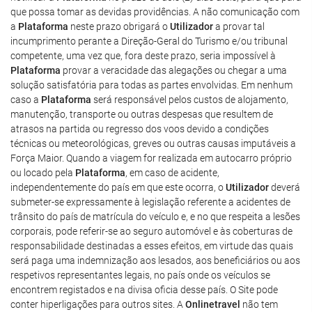
que possa tomar as devidas providências. A não comunicação com
a
Plataforma
neste prazo obrigará o
Utilizador
a provar tal
incumprimento perante a Direção-Geral do Turismo e/ou tribunal
competente, uma vez que, fora deste prazo, seria impossível à
Plataforma
provar a veracidade das alegações ou chegar a uma
solução satisfatória para todas as partes envolvidas. Em nenhum
caso a
Plataforma
será responsável pelos custos de alojamento,
manutenção, transporte ou outras despesas que resultem de
atrasos na partida ou regresso dos voos devido a condições
técnicas ou meteorológicas, greves ou outras causas imputáveis a
Força Maior. Quando a viagem for realizada em autocarro próprio
ou locado pela
Plataforma
, em caso de acidente,
independentemente do país em que este ocorra, o
Utilizador
deverá
submeter-se expressamente à legislação referente a acidentes de
trânsito do país de matrícula do veículo e, e no que respeita a lesões
corporais, pode referir-se ao seguro automóvel e às coberturas de
responsabilidade destinadas a esses efeitos, em virtude das quais
será paga uma indemnização aos lesados, aos beneficiários ou aos
respetivos representantes legais, no país onde os veículos se
encontrem registados e na divisa oficia desse país. O Site pode
conter hiperligações para outros sites. A
Onlinetravel
não tem