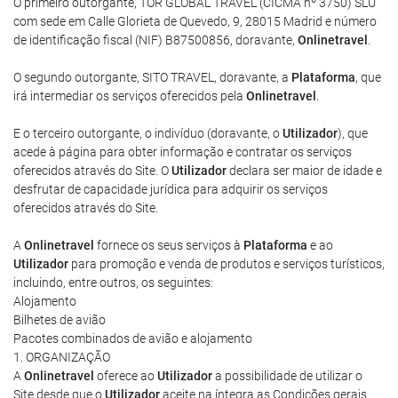
O primeiro outorgante, TOR GLOBAL TRAVEL (CICMA nº 3750) SLU
com sede em Calle Glorieta de Quevedo, 9, 28015 Madrid e número
de identificação fiscal (NIF) B87500856, doravante,
Onlinetravel
.
O segundo outorgante, SITO TRAVEL, doravante, a
Plataforma
, que
irá intermediar os serviços oferecidos pela
Onlinetravel
.
E o terceiro outorgante, o indivíduo (doravante, o
Utilizador
), que
acede à página para obter informação e contratar os serviços
oferecidos através do Site. O
Utilizador
declara ser maior de idade e
desfrutar de capacidade jurídica para adquirir os serviços
oferecidos através do Site.
A
Onlinetravel
fornece os seus serviços à
Plataforma
e ao
Utilizador
para promoção e venda de produtos e serviços turísticos,
incluindo, entre outros, os seguintes:
Alojamento
Bilhetes de avião
Pacotes combinados de avião e alojamento
1. ORGANIZAÇÃO
A
Onlinetravel
oferece ao
Utilizador
a possibilidade de utilizar o
Site desde que o
Utilizador
aceite na íntegra as Condições gerais