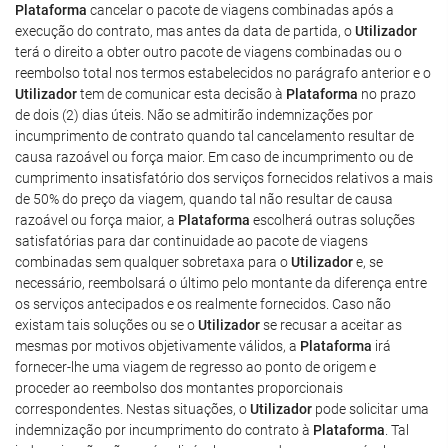
Plataforma
cancelar o pacote de viagens combinadas após a
execução do contrato, mas antes da data de partida, o
Utilizador
terá o direito a obter outro pacote de viagens combinadas ou o
reembolso total nos termos estabelecidos no parágrafo anterior e o
Utilizador
tem de comunicar esta decisão à
Plataforma
no prazo
de dois (2) dias úteis. Não se admitirão indemnizações por
incumprimento de contrato quando tal cancelamento resultar de
causa razoável ou força maior. Em caso de incumprimento ou de
cumprimento insatisfatório dos serviços fornecidos relativos a mais
de 50% do preço da viagem, quando tal não resultar de causa
razoável ou força maior, a
Plataforma
escolherá outras soluções
satisfatórias para dar continuidade ao pacote de viagens
combinadas sem qualquer sobretaxa para o
Utilizador
e, se
necessário, reembolsará o último pelo montante da diferença entre
os serviços antecipados e os realmente fornecidos. Caso não
existam tais soluções ou se o
Utilizador
se recusar a aceitar as
mesmas por motivos objetivamente válidos, a
Plataforma
irá
fornecer-lhe uma viagem de regresso ao ponto de origem e
proceder ao reembolso dos montantes proporcionais
correspondentes. Nestas situações, o
Utilizador
pode solicitar uma
indemnização por incumprimento do contrato à
Plataforma
. Tal