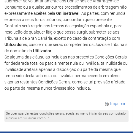
submeter-se voluntariamente aos Conselhos de Arbitragem de
Consumo ou a quaisquer outros procedimentos de arbitragem não
expressamente aceites pela
Onlinetravel
. As partes, com renúncia
expressa a seus foros próprios, concordam que o presente
Contrato será regido nos termos da legislação espanhola e, para
resolução de qualquer litígio que possa surgir, submeter-se aos
Tribunais de Gran Canária, exceto no caso da contratação com
Utilizador
es, caso em que serão competentes os Juízos e Tribunais
do domicílio do
Utilizador
.
Se alguma das cláusulas incluídas nas presentes Condições Gerais
for declarada total ou parcialmente nula ou inválida, tal nulidade ou
invalidade afetará apenas a disposição ou parte da mesma que
tenha sido declarada nula ou inválida, permanecendo em pleno
vigor as restantes Condições Gerais, como se tal provisão afetada
ou parte da mesma nunca tivesse sido incluída.
Imprimir
Se quer guardar estas condições gerais, aceda ao menu iniciar do seu computador
e clique em "Guardar como..."