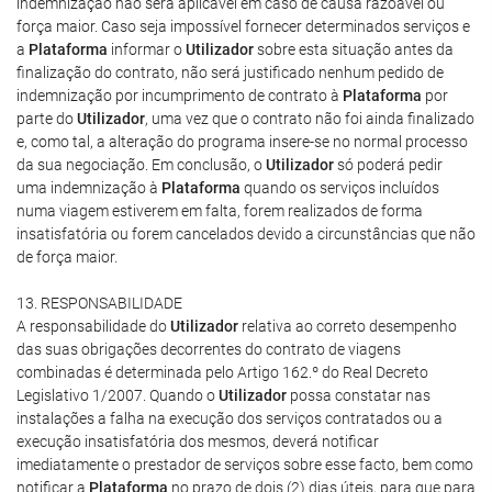
indemnização não será aplicável em caso de causa razoável ou
força maior. Caso seja impossível fornecer determinados serviços e
a
Plataforma
informar o
Utilizador
sobre esta situação antes da
finalização do contrato, não será justificado nenhum pedido de
indemnização por incumprimento de contrato à
Plataforma
por
parte do
Utilizador
, uma vez que o contrato não foi ainda finalizado
e, como tal, a alteração do programa insere-se no normal processo
da sua negociação. Em conclusão, o
Utilizador
só poderá pedir
uma indemnização à
Plataforma
quando os serviços incluídos
numa viagem estiverem em falta, forem realizados de forma
insatisfatória ou forem cancelados devido a circunstâncias que não
de força maior.
13. RESPONSABILIDADE
A responsabilidade do
Utilizador
relativa ao correto desempenho
das suas obrigações decorrentes do contrato de viagens
combinadas é determinada pelo Artigo 162.º do Real Decreto
Legislativo 1/2007. Quando o
Utilizador
possa constatar nas
instalações a falha na execução dos serviços contratados ou a
execução insatisfatória dos mesmos, deverá notificar
imediatamente o prestador de serviços sobre esse facto, bem como
notificar a
Plataforma
no prazo de dois (2) dias úteis, para que para