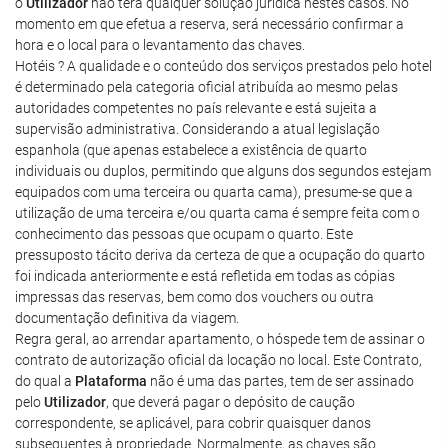
o
Utilizador
não terá qualquer solução jurídica nestes casos. No
momento em que efetua a reserva, será necessário confirmar a
hora e o local para o levantamento das chaves.
Hotéis ? A qualidade e o conteúdo dos serviços prestados pelo hotel
é determinado pela categoria oficial atribuída ao mesmo pelas
autoridades competentes no país relevante e está sujeita a
supervisão administrativa. Considerando a atual legislação
espanhola (que apenas estabelece a existência de quarto
individuais ou duplos, permitindo que alguns dos segundos estejam
equipados com uma terceira ou quarta cama), presume-se que a
utilização de uma terceira e/ou quarta cama é sempre feita com o
conhecimento das pessoas que ocupam o quarto. Este
pressuposto tácito deriva da certeza de que a ocupação do quarto
foi indicada anteriormente e está refletida em todas as cópias
impressas das reservas, bem como dos vouchers ou outra
documentação definitiva da viagem.
Regra geral, ao arrendar apartamento, o hóspede tem de assinar o
contrato de autorização oficial da locação no local. Este Contrato,
do qual a
Plataforma
não é uma das partes, tem de ser assinado
pelo
Utilizador
, que deverá pagar o depósito de caução
correspondente, se aplicável, para cobrir quaisquer danos
subsequentes à propriedade. Normalmente, as chaves são