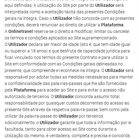
aqui definidas. A utilização do Site por parte do
Utilizador
será
interpretada como a aceitação tácita das presentes Condições
gerais na íntegra. Caso o
Utilizador
não concorde com as presentes
condições, deverá renunciar ao direito de utilizar a
Plataforma
.
A
Onlinetravel
reserva-se o direito a modificar, limitar ou cancelar
os termos e condições aplicados ao Site supramencionado.
O
Utilizador
declara ser maior de idade (isto é, que tem idade igual
ou superior a 18 anos) e que desfruta de capacidade jurídica para
ficar vinculado nos termos do presente Contrato e para utilizar o
Site em conformidade com as Condições gerais delineadas no
presente, que compreende e reconhece na íntegra. O
Utilizador
será
responsável por adotar todas as medidas necessárias para manter
a confidencialidade das palavras-passes que lhe são fornecidas
pela
Plataforma
para aceder ao Site e para evitar o acesso não
autorizado de terceiros. O
Utilizador
concorda assumir total
responsabilidade por quaisquer custos decorrentes do acesso ao
presente Site através da respetiva palavra-passe, bem como pela
utilizar da palavra-passe do
Utilizador
por terceiros.
Adicionalmente, o
Utilizador
garante que toda a informação por si
facultada, tanto para obter acesso ao Site como durante a
utilização do mesmo, é verdadeira, completa e precisa e concorda