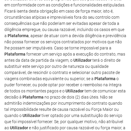
em conformidade com as condições e funcionalidades estipuladas.
Ficará isenta desta obrigação em caso de força maior, isto é,
circunstâncias atípicas e imprevisíveis fora do seu controlo com
consequências que não poderiam ser evitadas apesar de toda a
diligência empregue, ou causa razoável, incluindo os casos em que
a
Plataforma
, apesar de atuar com a devida diligência e previdência
não possa fornecer os serviços contratados por motivos que não
lhe possam ser imputáveis. Caso se torne impossível para a
Plataforma
fornecer um serviço após a execução do contrato, mas
antes da data de partida da viagem, o
Utilizador
terá o direito de
substituir este serviço por outro de natureza ou qualidade
comparável, de rescindir o contrato e selecionar outro pacote de
viagens combinadas equivalente ou superior, se a
Plataforma
o
puder fornecer, ou pode optar por receber o reembolso na íntegra
de todos os montantes pagos e o
Utilizador
tem de comunicar esta
decisão à
Plataforma
no prazo de dois (2) dias úteis. Não se
admitirão indemnizações por incumprimento de contrato quando
tal impossibilidade resulte de causa razoável ou Força Maior ou
quando o
Utilizador
tiver optado por uma substituição do serviço
que foi impossível fornecer. Se, por qualquer motivo, não atribuível
ao
Utilizador
e não justificado por causa razoável ou força maior, a