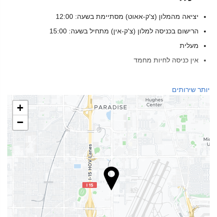
יציאה מהמלון (צ'ק-אאוט) מסתיימת בשעה: 12:00
הרישום בכניסה למלון (צ'ק-אין) מתחיל בשעה: 15:00
מעלית
אין כניסה לחיות מחמד
מזון ומשקאות
יותר שירותים
מסעדת א־לה־קארט
+
בר
−
בית קפה באתר
בריאות
ספא
חמאם
מכון כושר