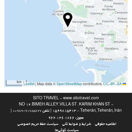
24-Hour Front Desk
انبار چمدان
غذا و نوشیدنی
رستوران آلاکارته
بار
استخر
استخر
1 km
|
Map data ©
OpenStreetMap
contributors,
CC-BY-SA
Leaflet
امکانات تجاری
SITO TRAVEL - www.sitotravel.com
NO 12.BIMEH ALLEY.VILLA ST. KARIM KHAN ST -
مرکز تجاری
1599815413 - Teherán, Teherán, Irán | تلفن
|
00989191785627
مجوز: 962.126.1866
اینترنت
اطلاعیه حقوقی
شرایط و ضوابط کلی
سیاست حفظ حریم خصوصی
سیاست کوکی‌ها