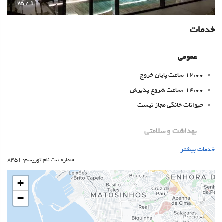
1
/ 25
خدمات
عمومی
12:00 ساعت پایان خروج
14:00 :ساعت شروع پذیرش
حیوانات خانگی مجاز نیست
بهداشت و سلامتی
خدمات بیشتر
اسپا
شماره ثبت نام توریسم: 8451
Turkish/Steam Bath
سونا
+
باشگاه
−
خدمات پذیرش