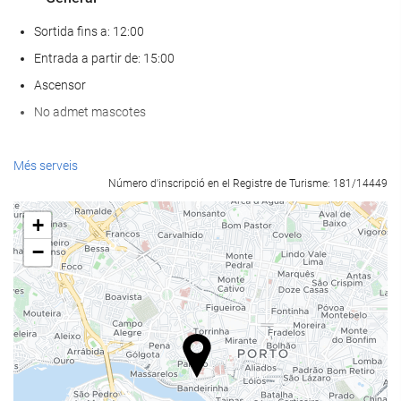
Sortida fins a: 12:00
Entrada a partir de: 15:00
Ascensor
No admet mascotes
Benestar
Més serveis
Número d'inscripció en el Registre de Turisme: 181/14449
Spa
Hammam o bany turc
+
Sauna
−
Gimnàs
Menjar i beguda
Restaurant a la carta
Bar