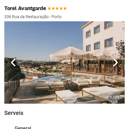
Torel Avantgarde
336 Rua da Restauração - Porto
Anterior
Segü
1
/ 25
Serveis
General